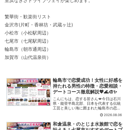
里浜なぎさドライブウェイが楽しめます。
繁華街・歓楽街リスト
金沢市(片町・香林坊・武蔵ヶ辻)
小松市（小松駅周辺）
七尾市（七尾駅周辺）
輪島市（朝市通周辺）
加賀市（山代温泉街）
輪島市で恋愛成功！女性に好感を
北陸地方
持たれる男性の特徴・恋愛相談・
デートコース徹底解説💖🌊🎨✨
こんにちは、恋する皆さん💋今日は石川
県・能登半島北部、日本を代表する伝統
工芸と美しい海に囲まれた輪島市の恋愛
事情について、たっぷり語らせてもらう
2026.08.06
わよ～✨輪島市と聞くと、🌊白米千枚田
🎨輪島塗🌅輪島朝市⛩️總持寺祖院🐟新鮮
和倉温泉・のとじま水族館で恋を
石川県
な能登の海の幸そんなイ...
叶える！七尾市おすすめデートプ