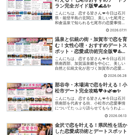
ラン完全ガイド版💖🌊♨️✨
こんにちは、恋する皆さん💋今日は石川
県・能登半島の玄関口、美しい七尾湾と
和倉温泉で知られる七尾市の恋愛事情に
ついてたっぷり語らせてもらうわよ～✨
2026.07.11
七尾市と聞くと、♨️和倉温泉🌊七尾湾🚢
能登島🐬のとじま水族館🦀能登の海の幸
温泉と伝統の街・加賀市で恋を育
北陸地方
そんなイメージを持つ方...
む！女性心理・おすすめデートス
ポット・恋愛成功術完全版💖♨️🍵
✨
こんにちは、恋する皆さん💋今日は石川
県南西部、加賀温泉郷を中心に、美しい
自然と伝統文化が息づく加賀市の恋愛事
情についてたっぷり語らせてもらうわよ
2026.06.28
～✨加賀市と聞くと、♨️山代温泉♨️山中温
泉♨️片山津温泉🌉鶴仙渓🍵九谷焼そんな
那谷寺・木場潟で恋を叶える！小
北陸地方
イメージを持つ方...
松市デート完全攻略💖✈️🌿🍣✨
こんにちは、恋する皆さん💋今日は石川
県南部を代表する街、小松市の恋愛事情
についてたっぷり語らせてもらうわよ～
✨小松市と聞くと、✈️小松空港🏯小松城跡
2026.06.13
🌿那谷寺⛰️白山の自然🍣北陸グルメそん
なイメージを持つ方も多いんじゃないか
金沢で恋を叶える！県民性を活か
北陸地方
しら？実は小松市っ...
した恋愛成功術とデートスポット