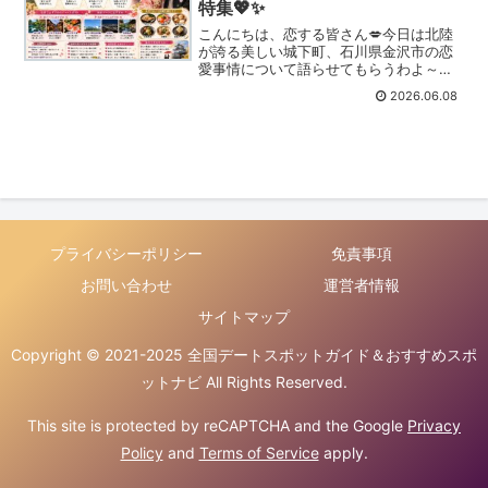
特集💖✨
こんにちは、恋する皆さん💋今日は北陸
が誇る美しい城下町、石川県金沢市の恋
愛事情について語らせてもらうわよ～💄
✨金沢と聞くと、🏯兼六園🍣新鮮な海の
2026.06.08
幸🎨伝統工芸🌸情緒ある街並みそんなイ
メージを持つ方も多いんじゃないかし
ら？でも実は恋愛においても...
プライバシーポリシー
免責事項
お問い合わせ
運営者情報
サイトマップ
Copyright © 2021-2025 全国デートスポットガイド＆おすすめスポ
ットナビ All Rights Reserved.
This site is protected by reCAPTCHA and the Google
Privacy
Policy
and
Terms of Service
apply.