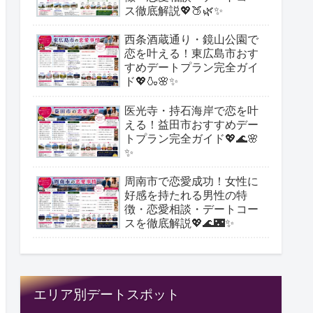
ス徹底解説💖🍑🌿✨
西条酒蔵通り・鏡山公園で
恋を叶える！東広島市おす
すめデートプラン完全ガイ
ド💖🍶🌸✨
医光寺・持石海岸で恋を叶
える！益田市おすすめデー
トプラン完全ガイド💖🌊🌸
✨
周南市で恋愛成功！女性に
好感を持たれる男性の特
徴・恋愛相談・デートコー
スを徹底解説💖🌊🌃✨
エリア別デートスポット