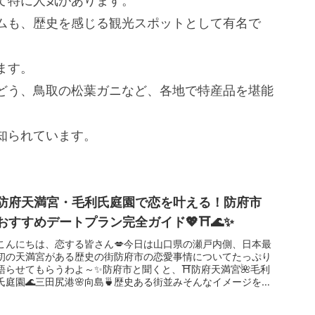
て特に人気があります。
ムも、歴史を感じる観光スポットとして有名で
ます。
どう、鳥取の松葉ガニなど、各地で特産品を堪能
知られています。
防府天満宮・毛利氏庭園で恋を叶える！防府市
おすすめデートプラン完全ガイド💖⛩️🌊✨
こんにちは、恋する皆さん💋今日は山口県の瀬戸内側、日本最
初の天満宮がある歴史の街防府市の恋愛事情についてたっぷり
語らせてもらうわよ～✨防府市と聞くと、⛩️防府天満宮🌺毛利
氏庭園🌊三田尻港🌸向島🍵歴史ある街並みそんなイメージを思
い浮かべる方も...