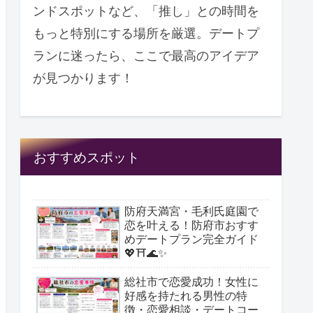
ンドスポットなど、「推し」との時間を
もっと特別にする場所を厳選。デートプ
ランに迷ったら、ここで最高のアイデア
が見つかります！
おすすめスポット
防府天満宮・毛利氏庭園で
恋を叶える！防府市おすす
めデートプラン完全ガイド
💖⛩️🌊✨
総社市で恋愛成功！女性に
好感を持たれる男性の特
徴・恋愛相談・デートコー