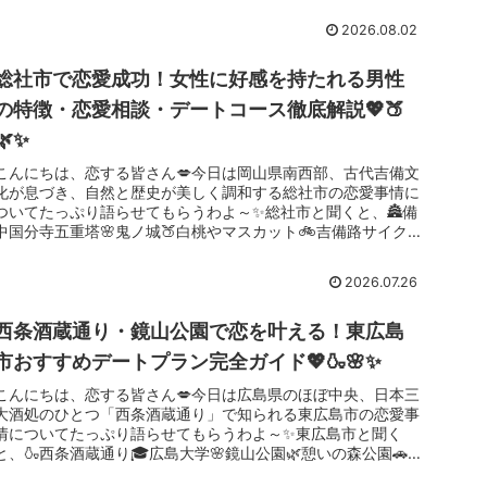
2026.08.02
総社市で恋愛成功！女性に好感を持たれる男性
の特徴・恋愛相談・デートコース徹底解説💖🍑
🌿✨
こんにちは、恋する皆さん💋今日は岡山県南西部、古代吉備文
化が息づき、自然と歴史が美しく調和する総社市の恋愛事情に
ついてたっぷり語らせてもらうわよ～✨総社市と聞くと、🏯備
中国分寺五重塔🌸鬼ノ城🍑白桃やマスカット🚲吉備路サイクリ
ング🌿こうもり塚...
2026.07.26
西条酒蔵通り・鏡山公園で恋を叶える！東広島
市おすすめデートプラン完全ガイド💖🍶🌸✨
こんにちは、恋する皆さん💋今日は広島県のほぼ中央、日本三
大酒処のひとつ「西条酒蔵通り」で知られる東広島市の恋愛事
情についてたっぷり語らせてもらうわよ～✨東広島市と聞く
と、🍶西条酒蔵通り🎓広島大学🌸鏡山公園🌿憩いの森公園🚗自
然と都市が調和した...