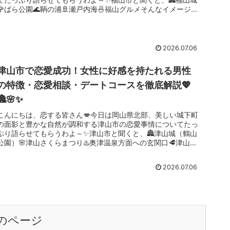
🌹ばら公園🌊鞆の浦🚢瀬戸内海🍜福山グルメそんなイメージを
持つ方も多いんじ...
2026.07.06
津山市で恋愛成功！女性に好感を持たれる男性
の特徴・恋愛相談・デートコースを徹底解説💖
🏯🌸✨
こんにちは、恋する皆さん💋今日は岡山県北部、美しい城下町
の面影と豊かな自然が調和する津山市の恋愛事情についてたっ
ぷり語らせてもらうわよ～✨津山市と聞くと、🏯津山城（鶴山
公園）🌸津山さくらまつり♨️奥津温泉方面への玄関口🥩津山ホ
ルモンうどん🚂...
2026.07.06
のページ