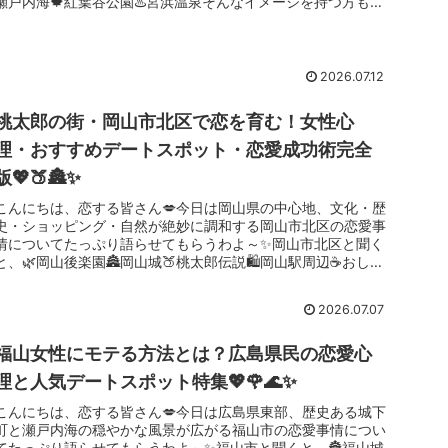
瀬戸内海🍁紅葉谷公園♨️宮浜温泉そんなイメージを持つ方も多
いんじゃない...
2026.07.12
桃太郎の街・岡山市北区で恋を育む！女性心
理・おすすめデートスポット・恋愛成功術完全
版💖🍑🏯✨
こんにちは、恋する皆さん💋今日は岡山県の中心地、文化・歴
史・ショッピング・自然が絶妙に調和する岡山市北区の恋愛事
情についてたっぷり語らせてもらうわよ～✨岡山市北区と聞く
と、🌿岡山後楽園🏯岡山城🍑桃太郎伝説🛍️岡山駅周辺☕おしゃ
れカフェそんな...
2026.07.07
福山女性にモテる方法とは？広島県民の恋愛心
理と人気デートスポット特集💖🌹🌊✨
こんにちは、恋する皆さん💋今日は広島県東部、歴史ある城下
町と瀬戸内海の穏やかな風景が広がる福山市の恋愛事情につい
てたっぷり語らせてもらうわよ～✨福山市と聞くと、🏯福山城