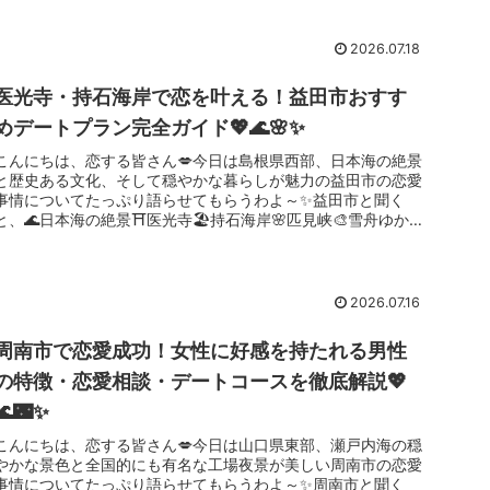
2026.07.18
医光寺・持石海岸で恋を叶える！益田市おすす
めデートプラン完全ガイド💖🌊🌸✨
こんにちは、恋する皆さん💋今日は島根県西部、日本海の絶景
と歴史ある文化、そして穏やかな暮らしが魅力の益田市の恋愛
事情についてたっぷり語らせてもらうわよ～✨益田市と聞く
と、🌊日本海の絶景⛩️医光寺🏖️持石海岸🌸匹見峡🎨雪舟ゆかり
の地そんなイメ...
2026.07.16
周南市で恋愛成功！女性に好感を持たれる男性
の特徴・恋愛相談・デートコースを徹底解説💖
🌊🌃✨
こんにちは、恋する皆さん💋今日は山口県東部、瀬戸内海の穏
やかな景色と全国的にも有名な工場夜景が美しい周南市の恋愛
事情についてたっぷり語らせてもらうわよ～✨周南市と聞く