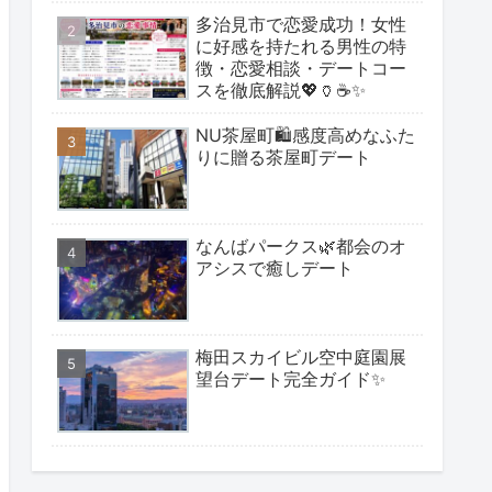
多治見市で恋愛成功！女性
に好感を持たれる男性の特
徴・恋愛相談・デートコー
スを徹底解説💖🏺☕✨
NU茶屋町🛍感度高めなふた
りに贈る茶屋町デート
なんばパークス🌿都会のオ
アシスで癒しデート
梅田スカイビル空中庭園展
望台デート完全ガイド✨